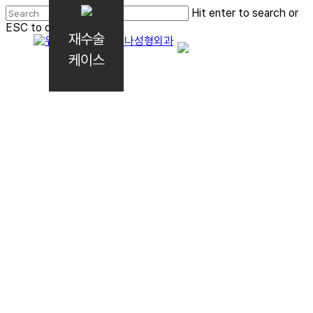
Skip
Hit enter to search or
to
ESC to close
재수술
main
Close
content
Search
케이스
Menu
Wanna Eye
첫수술보다 더 예쁜 눈
# 눈재수술
# 정교한 원인분석