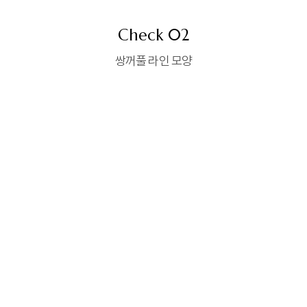
Check 02
쌍꺼풀 라인 모양