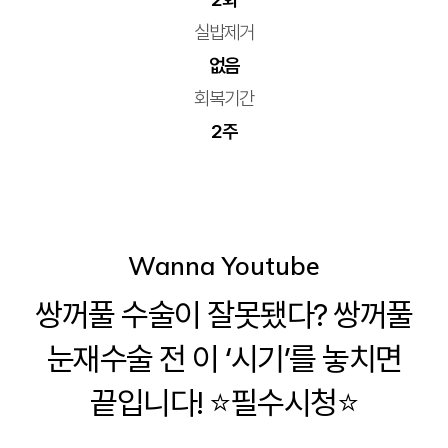
실밥제거
없음
회복기간
2주
Wanna Youtube
쌍꺼풀 수술이 잘못됐다? 쌍꺼풀
눈재수술 전 이 ‘시기’를 놓치면
끝입니다! ⭐필수시청⭐