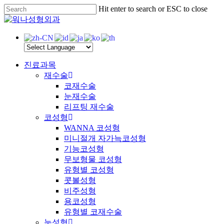
Skip
Hit enter to search or ESC to close
to
Close
main
Search
content
Menu
진료과목
재수술
코재수술
눈재수술
리프팅 재수술
코성형
WANNA 코성형
미니절개 자가늑코성형
기능코성형
무보형물 코성형
유형별 코성형
콧볼성형
비주성형
용코성형
유형별 코재수술
눈성형