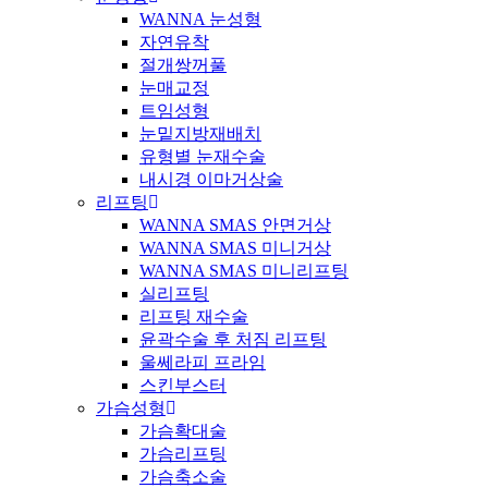
WANNA 눈성형
자연유착
절개쌍꺼풀
눈매교정
트임성형
눈밑지방재배치
유형별 눈재수술
내시경 이마거상술
리프팅
WANNA SMAS 안면거상
WANNA SMAS 미니거상
WANNA SMAS 미니리프팅
실리프팅
리프팅 재수술
윤곽수술 후 처짐 리프팅
울쎄라피 프라임
스킨부스터
가슴성형
가슴확대술
가슴리프팅
가슴축소술