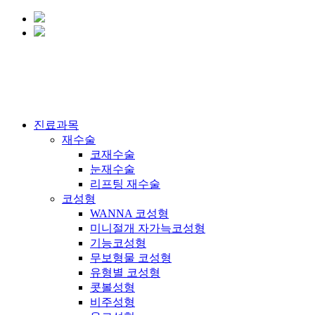
Close
진료과목
Menu
재수술
코재수술
눈재수술
리프팅 재수술
코성형
WANNA 코성형
미니절개 자가늑코성형
기능코성형
무보형물 코성형
유형별 코성형
콧볼성형
비주성형