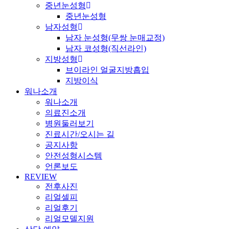
중년눈성형
중년눈성형
남자성형
남자 눈성형(무쌍 눈매교정)
남자 코성형(직선라인)
지방성형
브이라인 얼굴지방흡입
지방이식
워나소개
워나소개
의료진소개
병원둘러보기
진료시간/오시는 길
공지사항
안전성형시스템
언론보도
REVIEW
전후사진
리얼셀피
리얼후기
리얼모델지원