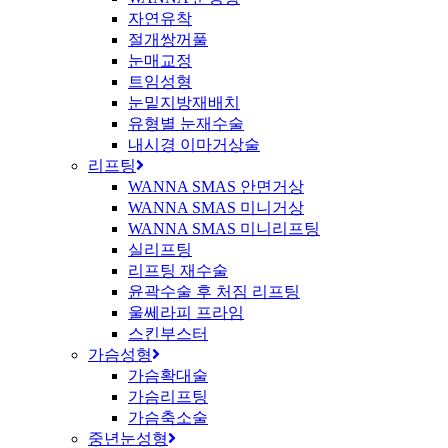
자연유착
절개쌍꺼풀
눈매교정
트임성형
눈밑지방재배치
유형별 눈재수술
내시경 이마거상술
리프팅
WANNA SMAS 안면거상
WANNA SMAS 미니거상
WANNA SMAS 미니리프팅
실리프팅
리프팅 재수술
윤곽수술 후 처짐 리프팅
울쎄라피 프라임
스킨부스터
가슴성형
가슴확대술
가슴리프팅
가슴축소술
중년눈성형