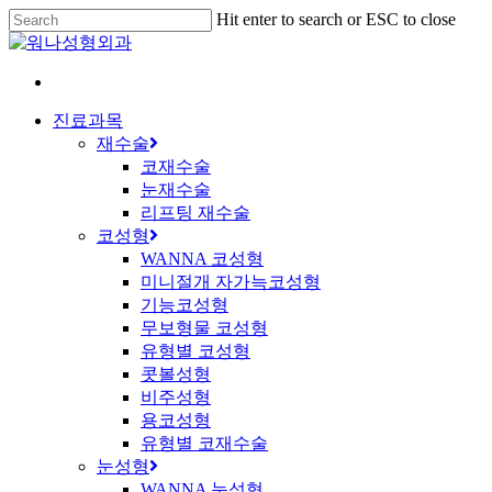
Skip
Hit enter to search or ESC to close
to
Close
main
Search
content
Menu
진료과목
재수술
코재수술
눈재수술
리프팅 재수술
코성형
WANNA 코성형
미니절개 자가늑코성형
기능코성형
무보형물 코성형
유형별 코성형
콧볼성형
비주성형
용코성형
유형별 코재수술
눈성형
WANNA 눈성형