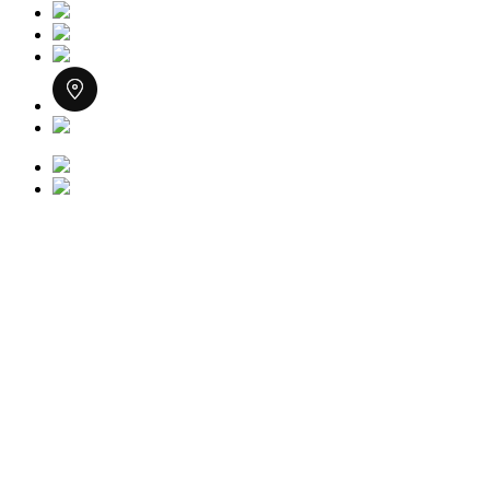
Close
진료과목
Menu
워나소개
재수술
REVIEW
코성형
워나소개
코재수술
눈성형
상담·예약
의료진소개
눈재수술
WANNA 코성형
전후사진
리프팅
병원둘러보기
리프팅 재수술
미니절개 자가늑코성형
WANNA 눈성형
이벤트
리얼셀피
가슴성형
온라인 상담
진료시간/오시는 길
기능코성형
자연유착
WANNA SMAS 안면거상