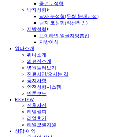
중년눈성형
남자성형
남자 눈성형(무쌍 눈매교정)
남자 코성형(직선라인)
지방성형
브이라인 얼굴지방흡입
지방이식
워나소개
워나소개
의료진소개
병원둘러보기
진료시간/오시는 길
공지사항
안전성형시스템
언론보도
REVIEW
전후사진
리얼셀피
리얼후기
리얼모델지원
상담·예약